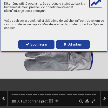
Zkušební norma
Díky němu příště poznáme, že se jedná o stejné zařízení, a
s dosaženými  úro
vněmi
EN 407:2004
EN 388 : 2016
budeme tak moci přesněji vyhodnotit návštěvnost.
Identifikátor je zcela anonymní.
4 X 4 X X
4 3 3 4 4 
4
Upozornění na
K
AT.
 III
kat
egorii
C
AT.
 III
Akreditační společnost 
EN 
420
Vaše souhlasy a odmítnutí si ukládáme do vašeho zařízení, abychom se
Monitorov
ání v
ýroby
0299
vás už příště znovu neptali. Můžete je kdykoli později upravit ve Správě
cookies
P
30°C
• • •
Q
u
alitätsk
ontr
olle/
Q
u
alit
y c
ontr
ol:
Datum výroby
D
atum | D
at
e:
Souhlasím
Odmítám
JUTEC ochrana proti horku
22