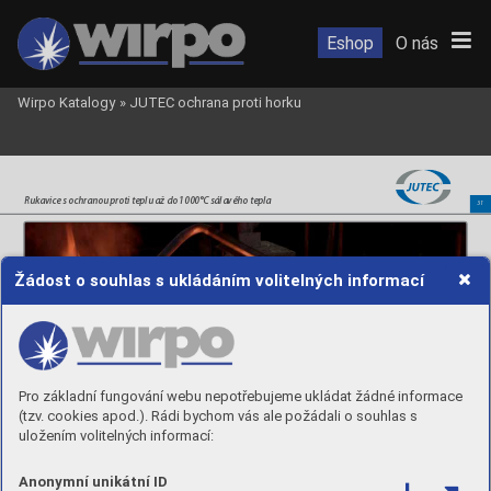
Eshop
O nás
Wirpo Katalogy
»
JUTEC ochrana proti horku
Ruk
avice s ochranou proti teplu až do 1000°C sálavého tepla
31
Žádost o souhlas s ukládáním volitelných informací
Ruk
avice ze  štípenkov
é usně | p
ohliníko
vané
Pro základní fungování webu nepotřebujeme ukládat žádné informace
•otěruvzdorné
(tzv. cookies apod.). Rádi bychom vás ale požádali o souhlas s
•
exibilnípovrstveníhliníkem
•
měkké
uložením volitelných informací:
•
nejlepšímanipulace
•
dodávásetakésesuchýmzipem
•
materiál:štípenkováuseňdo250°C
•
délka30cmaž60cm
Anonymní unikátní ID