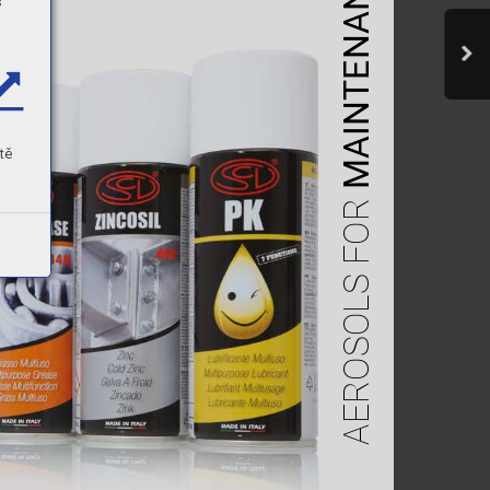
MAINTENANCE
s
tě
AEROSOLS FOR 