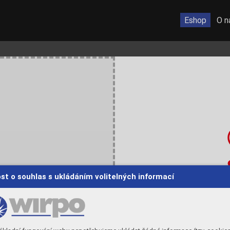
Eshop
O n
st o souhlas s ukládáním volitelných informací