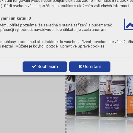
ákladní fungování webu nepotřebujeme ukládat žádné informace (tzv. cookie
). Rádi bychom vás ale požádali o souhlas s uložením volitelných informací:
ymní unikátní ID
němu příště poznáme, že se jedná o stejné zařízení, a budeme tak
přesněji vyhodnotit návštěvnost. Identifikátor je zcela anonymní.
souhlasy a odmítnutí si ukládáme do vašeho zařízení, abychom se vás už příš
y
 neptali. Můžete je kdykoli později upravit ve Správě cookies
Souhlasím
Odmítám