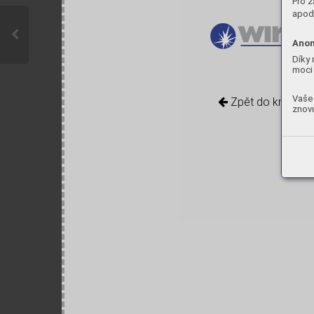
Pro z
apod.
Anon
Díky 
moci 
Vaše 
Zpět do knihovn
znovu