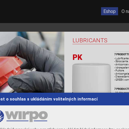
Eshop
O n
L
UBRICANTS
7
 PRODO
TTI
PK
- Lubricante
- Sbloccante.
- Anticorrosiv
- Idrorepellen
- Pulitore.
- Anticongela
- Disossidant
- GR
EE
N
: 
cont
7
 PRODUCT
- Multipurpos
- Penetrating 
st o souhlas s ukládáním volitelných informací
- It prevents 
- Water repell
- Cleaner
.
- Antifreezing
- Deoxidizing
- GREEN: It c