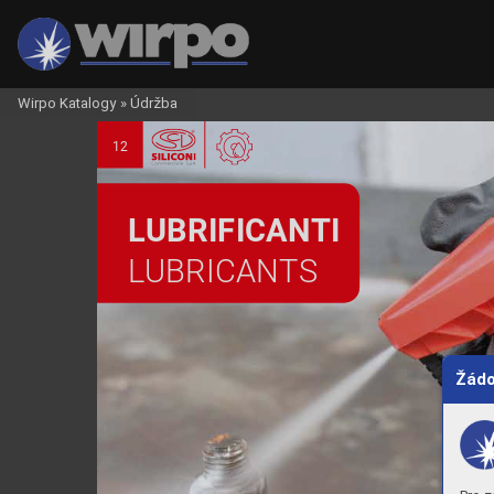
Wirpo Katalogy
»
Údržba
12
L
UBRIFICANTI
L
UBRICANTS
Žádo