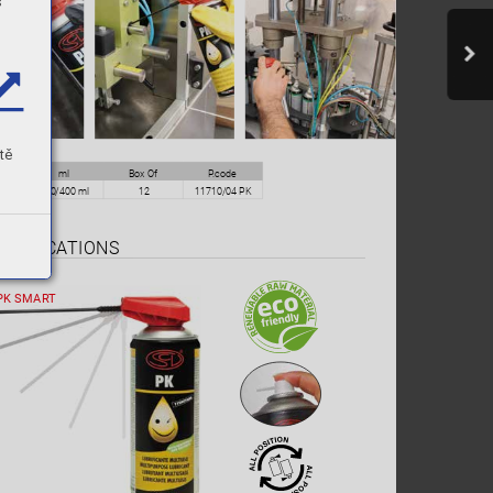
s
tě
ml
Box Of
P
.code
200/400 ml
12
11710/04 PK
APPLICA
TIONS
PK SMAR
T
O
N
I
T
I
S
O
P
L
L
A
A
L
L
P
O
S