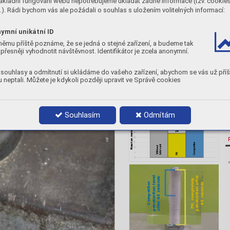
ákladní fungování webu nepotřebujeme ukládat žádné informace (tzv. cookie
). Rádi bychom vás ale požádali o souhlas s uložením volitelných informací:
ymní unikátní ID
němu příště poznáme, že se jedná o stejné zařízení, a budeme tak
přesněji vyhodnotit návštěvnost. Identifikátor je zcela anonymní.
souhlasy a odmítnutí si ukládáme do vašeho zařízení, abychom se vás už příš
 neptali. Můžete je kdykoli později upravit ve Správě cookies
Spray
400 ML
POWER
RELEASING 
Souhlasím
Odmítám
Newton metre unlock a closed bolt at 30N.m
29
27
Newton metre
24
Competitor
lubricant
Without
PK
penetration after 
penetration level 
PK, completely  
after 45 seconds
Competitor 
45 seconds