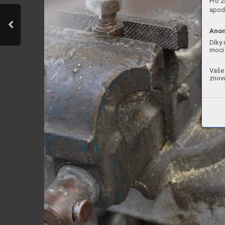
Pro z
apod.
Anon
Díky 
moci 
Vaše 
znovu