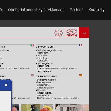
ás
Obchodní podmínky a reklamace
Partneři
Kontakty
13
 IN
 1
7
 PRODUITS EN
 1
- Multiples usages lubricant.
 multiuso.
- Dégrippant.
o.
- Antirouille.
te.
- Hydrofuge.
- Nottoyant.
nte.
- Anticongelation.
e.
- Désoxydant.
iene materia prima rinnovabile.
- GREEN: contient des matières premières
renouvelables.
S
 IN 
1
7
 PRODUCTOS
 EN 
1
e lubricant.
- Lubricante multiuso.
oil.
- Desbloqueante.
corrosion.
- Anticorrosive.
ent.
- Repelente al agua.
- Limpiador
.
.
- Anticongelante.
.
- Desoxidante.
ontains renewable raw material.
- GREEN: contiene materias primas renovables.