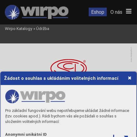
Eshop
O nás
Wirpo Katalogy
»
Údržba
.stargraphic.it
www
Žádost o souhlas s ukládáním volitelných informací
Pro základní fungování webu nepotřebujeme ukládat žádné informace
Pr
oduction since 1957
(tzv. cookies apod.). Rádi bychom vás ale požádali o souhlas s
uložením volitelných informací:
Quality, Technology, 
Innov
ation
Anonymní unikátní ID