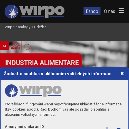
Eshop
O nás
Wirpo Katalogy
»
Údržba
54
INDUSTRIA ALIMENT
ARE
FOOD INDUSTR
Y
Žádost o souhlas s ukládáním volitelných informací
Pro základní fungování webu nepotřebujeme ukládat žádné informace
(tzv. cookies apod.). Rádi bychom vás ale požádali o souhlas s
uložením volitelných informací:
Anonymní unikátní ID