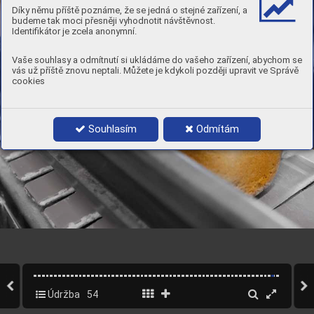
Díky němu příště poznáme, že se jedná o stejné zařízení, a
budeme tak moci přesněji vyhodnotit návštěvnost.
Identifikátor je zcela anonymní.
Vaše souhlasy a odmítnutí si ukládáme do vašeho zařízení, abychom se
vás už příště znovu neptali. Můžete je kdykoli později upravit ve Správě
cookies
Souhlasím
Odmítám
Údržba
54