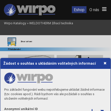
Eshop
O nás
Wirpo Katalogy
»
WELDOTHERM žíhací technika
Žíhací zařízení
Příslušenství
Žádost o souhlas s ukládáním volitelných informací
Magnetic
ké povrc
hové čidlo MOS 450
Pro základní fungování webu nepotřebujeme ukládat žádné informace
Systém pro rádio
vý přenos teploty RTX 200
(tzv. cookies apod.). Rádi bychom vás ale požádali o souhlas s
uložením volitelných informací:
Anonymní unikátní ID
Vlečný termoč
lánek OS 450