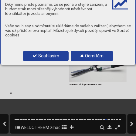
Díky němu příště poznáme, že se jedná o stejné zařízení, a
Obj.
 číslo 
Výrobek
500500
V
ozík na upínací pás
budeme tak moci přesněji vyhodnotit návštěvnost.
Identifikátor je zcela anonymní.
Vaše souhlasy a odmítnutí si ukládáme do vašeho zařízení, abychom se
vás už příště znovu neptali. Můžete je kdykoli později upravit ve Správě
V
ozík na upínací pás
cookies
Speciální nůžky na minerální vlnu 
WELDOTHERM
®
Speciální nůžky jsou ideálním řezným nástrojem s vlni-
tým 
výbr
usem 
k 
r
ychlému 
stř
íhání 
minerální 
vlny 
s 
po-
zinko
vanou dr
átěnou tkaninou.
Souhlasím
Odmítám
Obj.
 číslo 
Výrobek
500600
Speciální nůžky na minerální vlnu
Speciální nůžky na minerální vlnu
32
WELDOTHERM žíhací technika
32