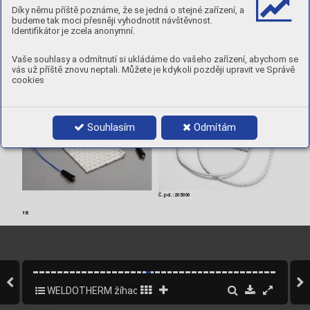
200228
12
8
300
168
200253
27
4
675
84
Díky němu příště poznáme, že se jedná o stejné zařízení, a
budeme tak moci přesněji vyhodnotit návštěvnost.
Další rozměry na vyžádání
Identifikátor je zcela anonymní.
Vaše souhlasy a odmítnutí si ukládáme do vašeho zařízení, abychom se
vás už příště znovu neptali. Můžete je kdykoli později upravit ve Správě
cookies
Žíhací dečka ve standar
dním pro
vedení s přípojkami 
Jako alternativu obdržíte všechn
y topné články 
izolov
anými teﬂonem.
s keramicky izolo
van
ými přípojkami.
Souhlasím
Odmítám
Č.
 pol.:
 205000
18
WELDOTHERM žíhací technika
18