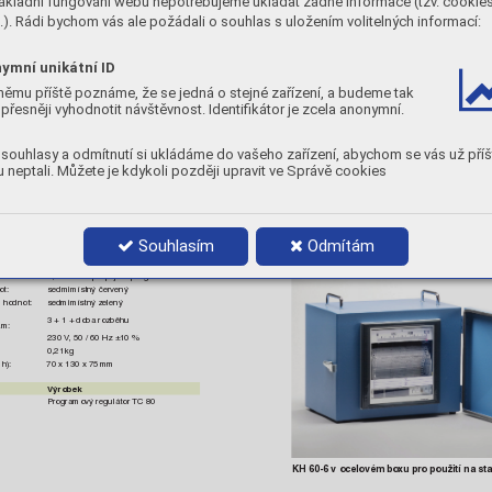
ákladní fungování webu nepotřebujeme ukládat žádné informace (tzv. cookie
Výrobek
). Rádi bychom vás ale požádali o souhlas s uložením volitelných informací:
Programo
vý regulátor DIGIT 700
ymní unikátní ID
němu příště poznáme, že se jedná o stejné zařízení, a budeme tak
přesněji vyhodnotit návštěvnost. Identifikátor je zcela anonymní.
amu je dále znáz
or
něn schématicky
.
souhlasy a odmítnutí si ukládáme do vašeho zařízení, abychom se vás už příš
ůzných 
program
ů 
a 
v 
př
ípadě 
potřeby 
je 
 neptali. Můžete je kdykoli později upravit ve Správě cookies
ojit.
KH 60-6
Souhlasím
Odmítám
ametry
amů:
5-ti funkčními tlačítky
6, možnost propojení programů
ot:
sedmimístný červený
h hodnot:
sedmimístný zelený
3 + 1 + doba rozběhu
am:
230 
V
, 50 / 60 Hz ±10 %
0,21 
kg
 h):
70 x 130 x 75 
mm
Výrobek
Programo
vý regulátor 
TC 80
KH 60-6 v ocelovém bo
xu pro použití na sta