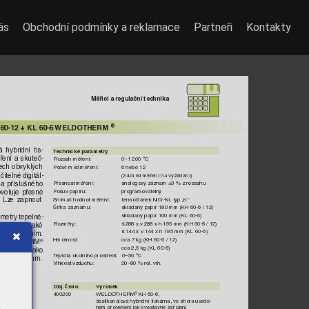
ás
Obchodní podmínky a reklamace
Partneři
Kontakty
Měřicí a regulační technika
60-12 + KL 60-6 
WELDO
THERM
®
á 
hybridní 
tis-
T
echnické parametry
ření 
a 
skuteč-
Rozsah měření:
0–1 200 °C
ech 
ob
vyklých 
P
očet míst měření:
6 nebo 12
 
čitelné 
digitál-
(24 míst měření na vyžádání)
 
a příslušného 
Přesnost měření:
analogo
vý záznam ±3 % z rozsahu
ov
oluje 
přesné 
P
osuv papíru:
programovateln
ý
Snímač hodnot měření:
ter
močlánek NiCr-Ni, typ „K“
.
Lze 
zapnout 
Šířka záznamu:
skládaný papír 180 mm (KH 60-6 / 12)
skládaný papír 100 mm (KL 60-6)
metr
y 
tepelné
-
Rozměry:
š 288 x v 
288 x h 195 mm (KH 60-6 
/ 12)
O
THERM
také 
® 
š 144 x v 144 x h 195 mm (KL 60-6)
bo 
rozhraním.
Hmotnost:
cca 7 kg (KH 60-6 / 12)
ELDO
THERM
® 
cca 2,5 kg (KL 60-6)
vlastnosti 
jako 
T
eplota okolního prostředí:
0–50 °C
44 x 
144
mm.
Vlhkost vzduchu:
20–80 % rel. vlh.
Obj.
 číslo 
Výrobek
400200 
WELDO
THERM
 KH 60-6, 
®
šestikanálov
á hybridní tiskárna, ve shora uv
ede-
ném prov
edení jako v
estavné zařízení