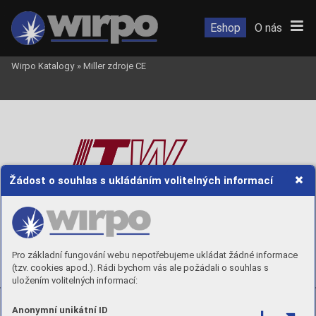
Eshop
O nás
Wirpo Katalogy
»
Miller zdroje CE
Žádost o souhlas s ukládáním volitelných informací
Pro základní fungování webu nepotřebujeme ukládat žádné informace
(tzv. cookies apod.). Rádi bychom vás ale požádali o souhlas s
uložením volitelných informací:
Co
ntac
t us
Anonymní unikátní ID