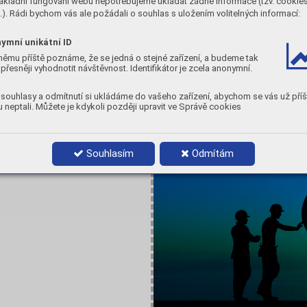
ákladní fungování webu nepotřebujeme ukládat žádné informace (tzv. cookie
). Rádi bychom vás ale požádali o souhlas s uložením volitelných informací:
ymní unikátní ID
němu příště poznáme, že se jedná o stejné zařízení, a budeme tak
přesněji vyhodnotit návštěvnost. Identifikátor je zcela anonymní.
CO
souhlasy a odmítnutí si ukládáme do vašeho zařízení, abychom se vás už příš
y
 neptali. Můžete je kdykoli později upravit ve Správě cookies
Souhlasím
Odmítám