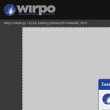
Wirpo Katalogy
»
ELGA_katalog přídavných materiálů_2013
Žádo