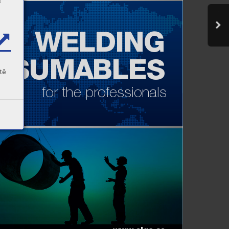
s
WELDING
NSUMABLES
tě
 for the professionals