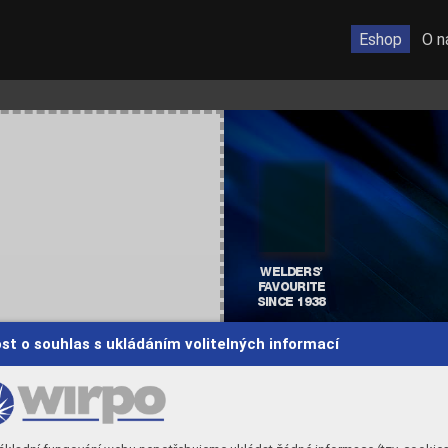
Eshop
O n
WELDERS’
F
A
VOURITE
SINCE 1938
st o souhlas s ukládáním volitelných informací