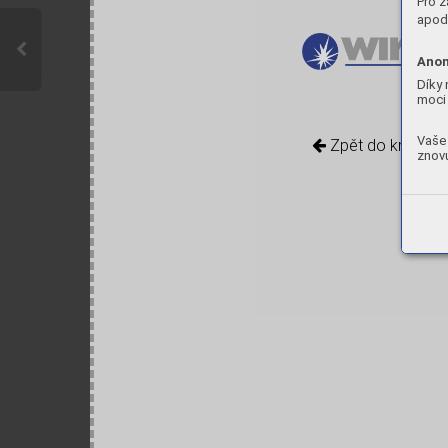
Pro z
apod.
Anon
Díky 
moci 
Vaše 
Zpět do knihovn
znovu