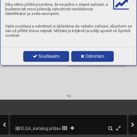
15-25 mm
Díky němu příště poznáme, že se jedná o stejné zařízení, a
budeme tak moci přesněji vyhodnotit návštěvnost.
Mechani
cal
 pro
perties
Deposition rate per hour:
y
pi
cal
T
Identifikátor je zcela anonymní.
Yield s
trength, 
Rp0.2%:
764
Tensile 
Strength,
 Rm:
813
Elongation,
 A5
21
Vaše souhlasy a odmítnutí si ukládáme do vašeho zařízení, abychom se
Impac
t energy, 
CV:
–40°
C 
 90 J
•
vás už příště znovu neptali. Můžete je kdykoli později upravit ve Správě
y
drogen
H
 content 
/ 100 g 
weld
 metal
cookies
5 ml
≤  
A
pprovals:
Souhlasím
Odmítám
Product data:



1,2
95542012
15 
kg BS
300
114
ELGA_katalog přídavných materiálů_2013
116