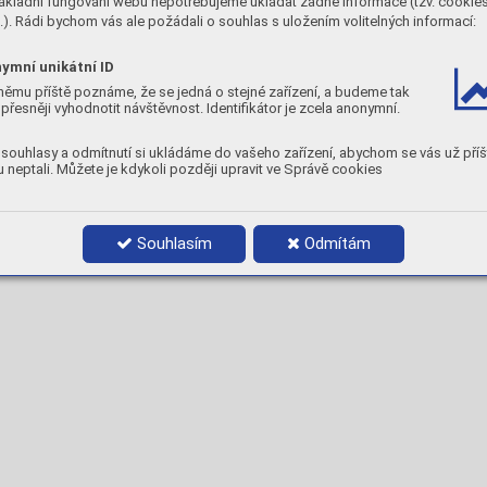
ákladní fungování webu nepotřebujeme ukládat žádné informace (tzv. cookie



). Rádi bychom vás ale požádali o souhlas s uložením volitelných informací:
Pr
oduct data:


ymní unikátní ID
1,6 x 1000
5 kg
němu příště poznáme, že se jedná o stejné zařízení, a budeme tak
2,0 x 1000
5 kg
přesněji vyhodnotit návštěvnost. Identifikátor je zcela anonymní.
2,4 x 1000
5 kg
3,0 x 1000
5 kg
souhlasy a odmítnutí si ukládáme do vašeho zařízení, abychom se vás už příš
 neptali. Můžete je kdykoli později upravit ve Správě cookies
Souhlasím
Odmítám