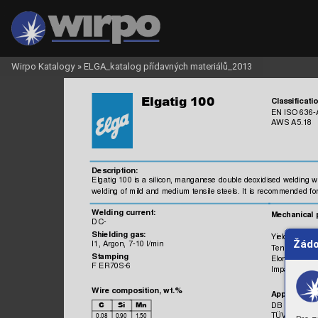
Wirpo Katalogy
»
ELGA_katalog přídavných materiálů_2013

Classificatio
EN IS
O 
636-
AW
S A5.18
Description:
Elgatig 
100 is 
a sili
con, m
anganese 
double deoxidised welding wi
welding of m
ild and 
medium
 tens
ile s
teels.
 It
 is 
recom
mended f
o
ng current:
Weldi
 
Mechani
cal
DC-
Shielding gas:
Yield s
trength
Žádo
I1, A
rgon, 7-10 l/
min
Tensile 
Stren
Stamping
Elongation,
 
F ER70S-6
Impac
t energ
Wire composit
ion, wt.%
A
pprovals:
DB



TÜV


