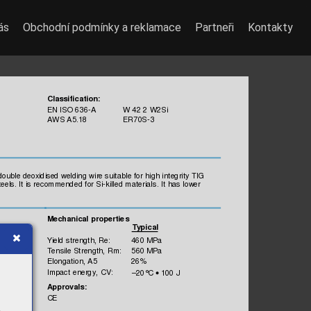
ás
Obchodní podmínky a reklamace
Partneři
Kontakty
Classificatio
n:
EN IS
O 
636-A
 W
 42 
2 W
2S
i
AW
S 
1
ER
0
S-3
A5.
8
7
double deoxidised welding 
wire suitable f
or high i
ntegrity TI
G 
teels.
 It
 is 
recom
mended f
or Si-k
illed m
aterials
. I
t has 
lower 
 pro
perties
Mechani
cal
Ty
pi
cal
Yield s
trength, 
Re:
460 MPa
Tensile 
Strength,
 Rm:
560 MPa
Elongation,
 A5
26%
Impac
t energy, 
CV:
–20°
C 
 100 J
•
A
pprovals:
CE