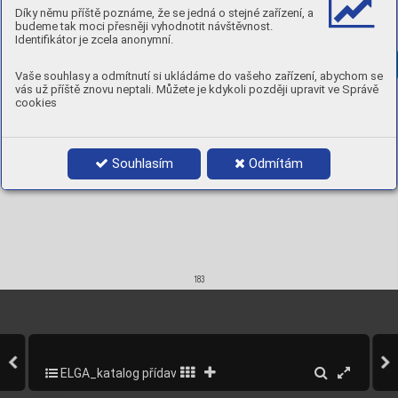



Díky němu příště poznáme, že se jedná o stejné zařízení, a
1,6 x 1000
5 kg
97111016
budeme tak moci přesněji vyhodnotit návštěvnost.
2,0 x 1000
5 kg
97111020
Identifikátor je zcela anonymní.
2,4 x 1000
5 kg
97111024
3,0 x 1000
5 kg
97111030
Vaše souhlasy a odmítnutí si ukládáme do vašeho zařízení, abychom se
vás už příště znovu neptali. Můžete je kdykoli později upravit ve Správě
cookies
Souhlasím
Odmítám
183
ELGA_katalog přídavných materiálů_2013
185