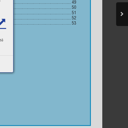
s
ta 24
 .........................................................
49
ta 110
 .......................................................
50
CR
 ..............................................................
51
CR
 ..............................................................
52
CR
 ..............................................................
53
tě