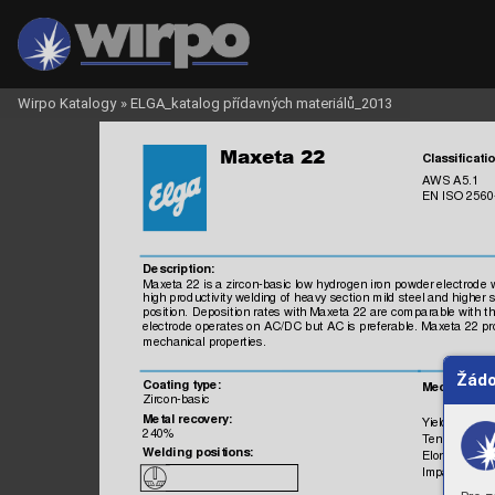
Wirpo Katalogy
»
ELGA_katalog přídavných materiálů_2013

Classificatio
AW
S A5.1
EN IS
O 2560
Description:
Maxeta 22 is a zirc
on-basic
 low hydrogen iron powder elect
rode 
high producti
vity welding of 
heavy sect
ion m
ild st
eel and hi
gher s
position.
 Deposit
ion rates
 with Maxeta 22 are com
parable with 
t
electrode operat
es on 
AC/DC but 
AC is
 preferable. 
Maxeta 22 pr
mec
hanical propert
ies.
Žádo
Coating ty
pe:
Mechani
cal 
Zircon-basi
c
Metal 
recovery
:
Yield s
trength
240%
Tensile 
Stren
Weldi
ng positions:
Elongation,
 

Impac
t energ