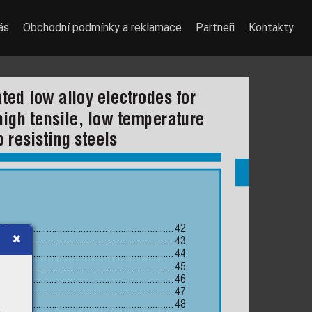
ás
Obchodní podmínky a reklamace
Partneři
Kontakty
ted low alloy electrodes for 
igh tensile, low temperature 
 resisting steels
2MR
 .............................................................
42
3MR
 .............................................................
43
5MR
 .............................................................
44
K
 ................................................................
45
K
 ................................................................
46
30
 ..............................................................
47
0MR
 ...........................................................
48