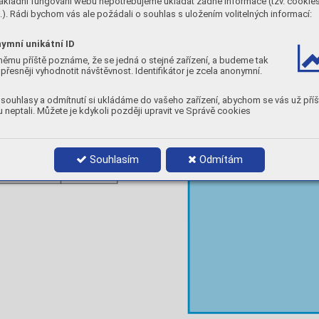
ákladní fungování webu nepotřebujeme ukládat žádné informace (tzv. cookie
Maxe
ntent 
/ 100 g 
weld
 metal
). Rádi bychom vás ale požádali o souhlas s uložením volitelných informací:
Maxe
P 81
ymní unikátní ID
P 83
P 84
němu příště poznáme, že se jedná o stejné zařízení, a budeme tak
přesněji vyhodnotit návštěvnost. Identifikátor je zcela anonymní.
souhlasy a odmítnutí si ukládáme do vašeho zařízení, abychom se vás už příš


 neptali. Můžete je kdykoli později upravit ve Správě cookies


11,0
4,9
6,0
8,0
5,0
7,5
Souhlasím
Odmítám
4,0
10,8
3,0
10,3