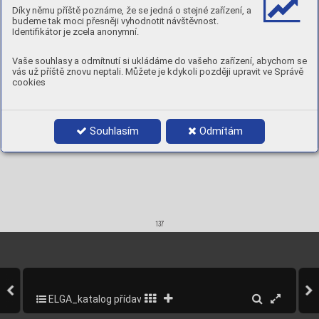
Diam.
Product 
code
Spool weight 




Díky němu příště poznáme, že se jedná o stejné zařízení, a
mm
budeme tak moci přesněji vyhodnotit návštěvnost.
15 kg K
300
18-22
240-300
26-33
1,2
95382012
110-180
Identifikátor je zcela anonymní.
Vaše souhlasy a odmítnutí si ukládáme do vašeho zařízení, abychom se
vás už příště znovu neptali. Můžete je kdykoli později upravit ve Správě
cookies
Souhlasím
Odmítám
137
ELGA_katalog přídavných materiálů_2013
139