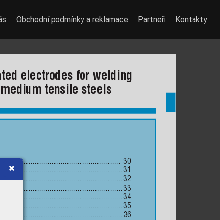
ás
Obchodní podmínky a reklamace
Partneři
Kontakty
ted electrodes for welding 
 medium tensile steels
.................................................................
 30
D
 ................................................................
31
M
 ...............................................................
32
S
 ................................................................
33
P
 ................................................................
34
..................................................................
35
T
 ................................................................
36