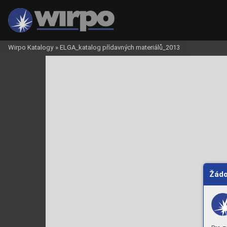
Wirpo Katalogy
»
ELGA_katalog přídavných materiálů_2013
Žádo