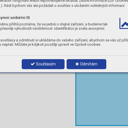
ákladní fungování webu nepotřebujeme ukládat žádné informace (tzv. cookie
P 54
 
). Rádi bychom vás ale požádali o souhlas s uložením volitelných informací:
Maxe
Maxe
ymní unikátní ID
Maxe
němu příště poznáme, že se jedná o stejné zařízení, a budeme tak
přesněji vyhodnotit návštěvnost. Identifikátor je zcela anonymní.
souhlasy a odmítnutí si ukládáme do vašeho zařízení, abychom se vás už příš
 neptali. Můžete je kdykoli později upravit ve Správě cookies
Souhlasím
Odmítám