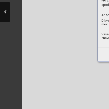
Pro z
apod.
Anon
Díky 
moci 
Vaše 
znovu