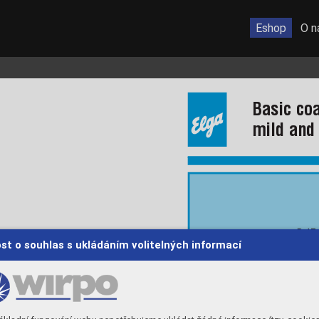
Eshop
O n
Basic coa
mild and
P 47
 
st o souhlas s ukládáním volitelných informací
P 47
P 48
P 48
P 48
P 51
 
P 52