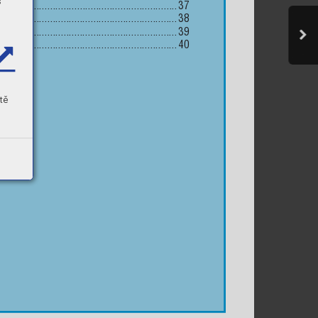
s
..................................................................
37
ta 20
 .........................................................
38
ta 21
 .........................................................
39
ta 22
 .........................................................
40
tě