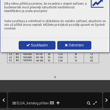
Díky němu příště poznáme, že se jedná o stejné zařízení, a
Corrosion 
resistance





Good resis
tance t
o general and 
intergranular 





budeme tak moci přesněji vyhodnotit návštěvnost.
corrosion. 
Als
o good resis
tance 
to oxidising 
acids 
and cold 
reducing ac
ids.
Identifikátor je zcela anonymní.
Scaling
 temperature:
Approx. 850 °
C 
in air.
A
pprovals:
Vaše souhlasy a odmítnutí si ukládáme do vašeho zařízení, abychom se
CE
vás už příště znovu neptali. Můžete je kdykoli později upravit ve Správě
DB
TÜV
cookies
DNV
ABS
GL
Product data








Souhlasím
Odmítám





2,0
300
74302000
35-60
28
0,62
143
0,
7
2,5
300
74302500
40-80
28
0,62
91
1,0
3,2
350
74303200
80-120
29
0,64
45
1,5
4,0
350
74304000
100-160
30
0,64
31
2,0
5,0
450
74305000
140-220
30
0,62
15
2,8
56
ELGA_katalog přídavných materiálů_2013
58