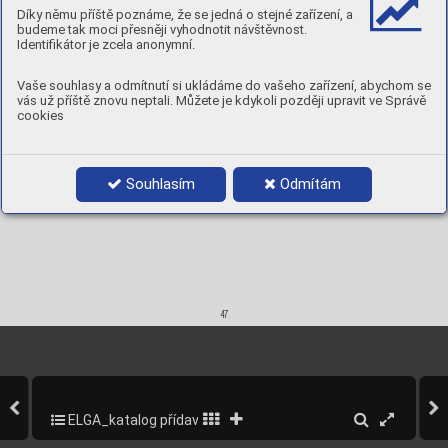
350 °
C, 
2h
Díky němu příště poznáme, že se jedná o stejné zařízení, a
Chemic
al compo
sition, wt.%
budeme tak moci přesněji vyhodnotit návštěvnost.







Identifikátor je zcela anonymní.







Product data













Vaše souhlasy a odmítnutí si ukládáme do vašeho zařízení, abychom se
2,5
350
71632500
50-95
23
0,69
72
0,7
vás už příště znovu neptali. Můžete je kdykoli později upravit ve Správě
3,2
450
71633200
100-150
23
0,71
28
1,4
cookies
4,0
450
71634000
140-200
23
0,71
20
1,8
5,0
450
71635000
200-270
24
0,70
13
2,6
Souhlasím
Odmítám
47
ELGA_katalog přídavných materiálů_2013
49