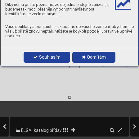
Díky němu příště poznáme, že se jedná o stejné zařízení, a
Chemic
al compo
sition, wt.%
budeme tak moci přesněji vyhodnotit návštěvnost.
Deposition rate per hour:








Identifikátor je zcela anonymní.
Mechani
cal pro
perties
Ty
pi
cal
Vaše souhlasy a odmítnutí si ukládáme do vašeho zařízení, abychom se
Yield s
trength, 
Rp0.2%:
550 MPa
Tensile 
Strength,
 Rm:
610 MPa
vás už příště znovu neptali. Můžete je kdykoli později upravit ve Správě
Elongation,
 A5
28%
cookies
Impac
t energy, 
CV:
–60°
C 
 75 J
•
Hy
drogen content 
/ 100 g 
weld
 metal
5 ml
≤  
A
pprovals:
Product data:
DNV
Souhlasím
Odmítám



LR
1,2
95592012
15 kg  D300
1,2
95592112
5 
kg D200
108
ELGA_katalog přídavných materiálů_2013
110