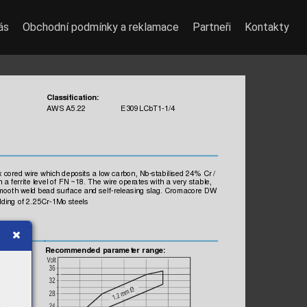
ás
Obchodní podmínky a reklamace
Partneři
Kontakty
Classificatio
n:
AW
S 
A5.22
 E30
9LCbT1-1/4
x cored wire which deposits
 a low c
arbon, Nb-stabi
lised 
24% Cr /
h 
a ferrit
e level of 
FN ~18. T
he wire operates with 
a very st
able
, 
moot
h weld bead surf
ace and s
elf-releas
ing slag.
 Crom
acore DW
ding of 2.
25Cr-1Mo steels
Recommended
 parameter 
range: