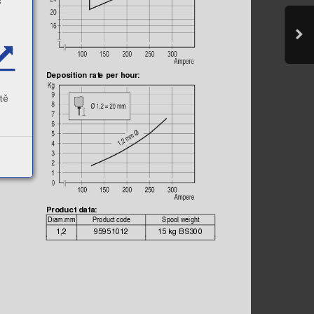
s
n.
Deposition rate per hour:

tě
Product data:



1,2
95951012
15 
kg BS
300