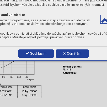
ákladní fungování webu nepotřebujeme ukládat žádné informace (tzv. cookie
87%
). Rádi bychom vás ale požádali o souhlas s uložením volitelných informací:
Shielding gas:
M21, 80% A
r + 20% 
CO2, 22-25 l
/mi
C1, 100% 
CO2, 22-25 l/
min.
ymní unikátní ID
Stick-out:
němu příště poznáme, že se jedná o stejné zařízení, a budeme tak
15-25 mm
přesněji vyhodnotit návštěvnost. Identifikátor je zcela anonymní.
Chemic
al compo
sition, wt.%














souhlasy a odmítnutí si ukládáme do vašeho zařízení, abychom se vás už příš
 neptali. Můžete je kdykoli později upravit ve Správě cookies
ate per hour:
Mechani
cal pro
perties
Ty
pi
cal
Yield s
trength, 
Rp0.2%:
427 MPa
Tensile 
Strength,
 Rm:
579 MPa
Souhlasím
Odmítám
Elongation,
 A5
36%
Impac
t energy, 
CV:
0°
C•50 J
Ferrite
 conten
t:
FN ~18
A
pprovals:
:


95851012
15 kg  BS300
95851112
5 kg 
 BS
200