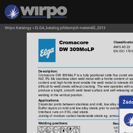
Wirpo Katalogy
»
ELGA_katalog přídavných materiálů_2013

Classificatio
AW
S 
A5.22

N ISO
7
63
E
 1
Description:
Cromacore 
DW
 309MoLP i
s a f
ully posi
tional rut
ile flux c
ored wir
Ni/2.5% 
Mo stai
nless 
steel 
weld metal
 with a f
errite cont
ent of 
ap
content 
and high f
errite level 
enable the 
weld metal 
to t
olerate dil
diffic
ult-to-weld s
teels 
without crac
king. 
The wire operates 
with a
produce a bright
, s
mooth 
weld bead surfac
e and s
elf-releasing 
s
welding in the vert
ical pos
ition.
A
ppl
ications:
Žádo
Dissim
ilar 
joints
 between stai
nless 
and m
ild, low all
oy or m
edium
Buffer 
layers on m
ild 
and low alloy s
teels 
prior to overlaying 
with
Interfac
e runs on 
316L clad 
steels
.
Joining of
 m
edium 
carbon hardenable s
teels
 eg. arm
our plat
e.
Weldi
ng positions:
Recommend
