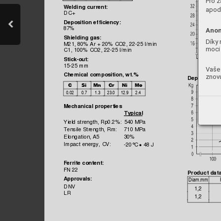
Pro z
Weldi
ng current:
apod.
DC+
Deposition 
efficiency:
87%
Anon
Shielding gas:
Díky 
M21, 80% A
r + 20% 
CO2, 22-25 l
/mi
n
moci 
C1, 100% 
CO2, 22-25 l/
min
Stick-out:
15-25 mm
Vaše 
Chemic
al compo
sition, wt.%
znovu
Deposition r












Mechani
cal pro
perties
Ty
pi
cal
Yield s
trength, 
Rp0.2%:
540 MPa
Tensile 
Strength,
 Rm:
710 MPa
Elongation,
 A5
30%
Impac
t energy, 
CV:
-20°
C 
 48 J
•
Ferrite
 conten
t:
FN 22
Product data
A
pprovals:

DNV
1,2
LR
1,2