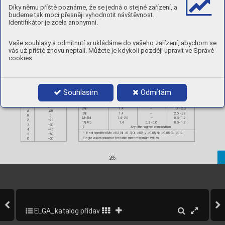
Díky němu příště poznáme, že se jedná o stejné zařízení, a
budeme tak moci přesněji vyhodnotit návštěvnost.
Sy
mbol
Hy
d
r
og
en
cont
en
t,
Co
v
er
ed
electr
ode
Sy
mb
ol
C
oating
type
Identifikátor je zcela anonymní.
ml/100
g
de
po
sit
ed
fo
r
man
u
al
met
a
l
arc
A
Acid
wel
d
metal
,
max.
weldi
ng.
B
Basic
H5
5
C
C
ell
u
losi
c
H10
1
0
R
R
uti
l
e
H15
1
5
RR
Rutil
e
(th
ic
k
coat
ed)
Vaše souhlasy a odmítnutí si ukládáme do vašeho zařízení, abychom se
RC
Ruti
l
e-Cell
ulosi
c
RA
Ru
til
e-
Aci
d
vás už příště znovu neptali. Můžete je kdykoli později upravit ve Správě
RB
Ruti
l
e
-B
asi
c
cookies
Sy
mbol
Chemica
l
com
p
ositio
n
of
all
-
we
ld
meta
l
,
%
*
Mn
Mo
Ni
Souhlasím
Odmítám
No
sy
mb
ol
2.0
–
–
Sy
mbol
Impact
Energy
Mo
1.
4
0.
3
-
0.6
–
Ch
arpy-V
MnM
o
1.
4
-
2.
0
0
.3
-
0.
6
–
T
emp
°C
for
47
J
min
.
1N
i
1.
4
–
0.6
-
1.
2
Z
No
requiremen
ts
2N
i
1.
4
–
1.8
-
2.
6
A
+
20
-
3N
i
1.
4
–
2.6
 3
.8
0
0
Mn1
Ni
1.
4
-
2.
0
–
0.
6
-
1.
2
2
–20
1Ni
M
o
1.4
0.3
-
0.
6
0
.6
-
1.
2
3
–30
Z
A
ny
ot
her
agr
e
ed
co
m
positi
o
n
4
–40
*
If
not
spec
ified
Mo
<
0.
2,
Ni
<
0.3,
Cr
<
0.
2,
V
<
0.0
5
,
Nb
<
0.
05
,
Cu
<
0.
3
5
–50
Sin
g
le
va
lu
es
sh
ow
n
in
the
ta
bl
e
me
an
maxi
mu
m
va
lu
es.
6
–60
265
ELGA_katalog přídavných materiálů_2013
267