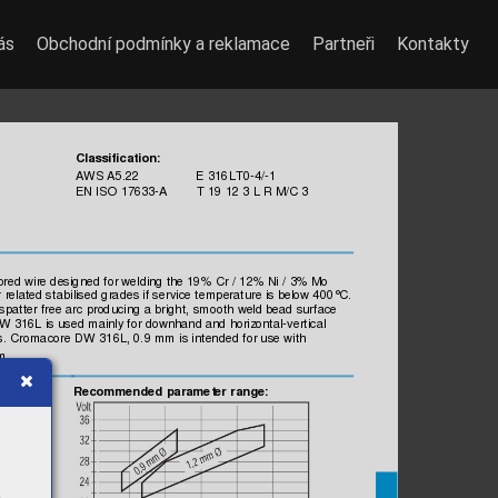
ás
Obchodní podmínky a reklamace
Partneři
Kontakty
Classificatio
n:
0-4/
-1
AW
S 
A5.22
 E 3
16L
T
EN ISO 17
633
-A
 T 19 1
2 3 L R
 M/C
 3
ored wire designed f
or welding the 19%
 Cr / 
12% Ni /
 3% 
Mo 
 
related s
tabilised 
grades if
 servic
e tem
perature is
 below 400
°C
s
patter f
ree arc produci
ng a bright,
 sm
ooth 
weld bead surface 
DW
 316L is 
used m
ainly f
or downhand and horizontal-vertic
al 
s. Crom
acore DW
 316L, 0.
9 mm
 is
 intended 
for us
e with 
m
.
Reco
mmen
 par
ameter
ran
ded
ge: