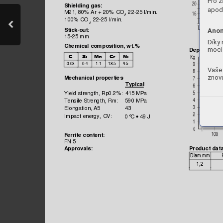
Pro z
Shielding gas:
apod.
M21, 80% A
r + 20% 
CO
, 22-25 l/
mi
n.
2
100% CO
, 22-25 l/
mi
n.
2
Anon
Stick-out:
15-25 mm
Díky 
Chemic
al compo
sition, wt.%
moci 
Deposition r










Vaše 
znovu
Mechani
cal pro
perties
Ty
pi
cal
Yield s
trength, 
Rp0.2%:
415 MPa
Tensile 
Strength,
 Rm:
590 MPa
Elongation,
 A5
43
Impac
t energy, 
CV:
0
°C
 49 J
•
Ferrite
 con
tent:
FN 5
A
pprovals:
Pr
oduct data

1,2