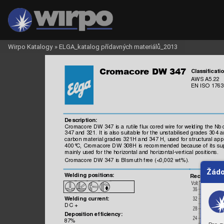
Wirpo Katalogy
»
ELGA_katalog přídavných materiálů_2013

Classificatio
AW
S 
A5.22
EN ISO 17
63
Description:
Cromacore 
DW
 347 i
s a 
rutile f
lux cored wire for welding t
he Nb 
347 and 321. 
It i
s als
o suit
able for 
the unst
abilised grades
 304 a
carbon m
aterial grades
 321H and 347 
H, used 
for s
tructural 
appl
400°
C, Crom
acore 
DW
 308H is
 recom
m
ended because 
of it
s su
mainly 
used f
or the horizontal
 and horizontal-verti
cal pos
itions.
Cromacore 
DW
 347 i
s BI
sm
uth f
ree (<0,002 wt%).
Žádo
Wel
di
ng positions:
Reco
mmen
d

Weldi
ng current:
DC +
cy:
Deposition 
efficien
87%