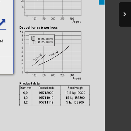
s
n
hour:
Deposition rate per 
tě
J
Pr
oduct data:



0,9
95712009
12,5 
kg  D300
1,2
95711012
15 kg  BS300
1,2
95711112
5 kg 
 BS
200