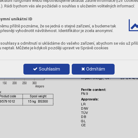
ákladní fungování webu nepotřebujeme ukládat žádné informace (tzv. cookie
cy:
Deposition 
efficien
). Rádi bychom vás ale požádali o souhlas s uložením volitelných informací:
87%
Shielding gas:
M21, 80% A
r + 20% 
CO2, 22-25 l
/mi
ymní unikátní ID
C1, 100% 
CO2, 22-25 l/
min
Stick-out:
němu příště poznáme, že se jedná o stejné zařízení, a budeme tak
15-25 mm
přesněji vyhodnotit návštěvnost. Identifikátor je zcela anonymní.
hour:
ate per 
Chemic
al compo
sition, wt.%






souhlasy a odmítnutí si ukládáme do vašeho zařízení, abychom se vás už příš






 neptali. Můžete je kdykoli později upravit ve Správě cookies
Mechani
cal pro
perties
Ty
pi
cal
Yield s
trength, 
Rp0.2%:
410 MPa
Souhlasím
Odmítám
Tensile 
Strength,
 Rm:
570 MPa
Elongation,
 A5
44%
Impac
t energy, 
CV:
–20°
C 
 40 
•
Ferrite
 conten
t:
:
FN 9


A
pprovals:
95791012
15 kg  BS300
LR
DNV
TÜV
DB
GL
CE