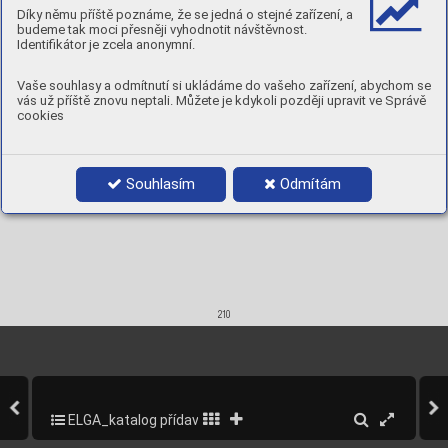
cracki
ng and c
revice and pit
ting c
orrosion i
n 
Díky němu příště poznáme, že se jedná o stejné zařízení, a
chloride bearing 
environment
s.
budeme tak moci přesněji vyhodnotit návštěvnost.
Scaling
 temperature:
Identifikátor je zcela anonymní.
Approx. 1000°
C in 
air.
Product data:



Vaše souhlasy a odmítnutí si ukládáme do vašeho zařízení, abychom se
1,6 x 1000
5 kg
98141016
vás už příště znovu neptali. Můžete je kdykoli později upravit ve Správě
2,0 x 1000
5 kg
98141020
cookies
2,4 x 1000
5 kg
98141024
Souhlasím
Odmítám
210
ELGA_katalog přídavných materiálů_2013
212