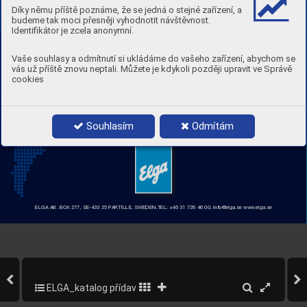
nearest r
epresentative.
Díky němu příště poznáme, že se jedná o stejné zařízení, a
budeme tak moci přesněji vyhodnotit návštěvnost.
Identifikátor je zcela anonymní.
Vaše souhlasy a odmítnutí si ukládáme do vašeho zařízení, abychom se
vás už příště znovu neptali. Můžete je kdykoli později upravit ve Správě
cookies
Souhlasím
Odmítám
ELGA AB. BOX 277, SE-433 25 P
ARTILLE, SWEDEN.TEL: +46 31 726 46 00. info@elga.se www
.elga.se
ELGA_katalog přídavných materiálů_2013
292