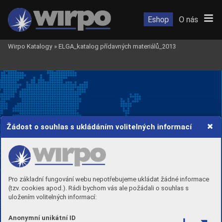
Eshop
O nás
Wirpo Katalogy
»
ELGA_katalog přídavných materiálů_2013
Žádost o souhlas s ukládáním volitelných informací
ELGA WORLDWIDE
Pro základní fungování webu nepotřebujeme ukládat žádné informace
Elga ofﬁces and repr
esentatives are
(tzv. cookies apod.). Rádi bychom vás ale požádali o souhlas s
strategically located across the globe –  
uložením volitelných informací:
providing you with pr
oducts, service  
and technical support.
Anonymní unikátní ID
Visit 
www
.elga.se
 for your  