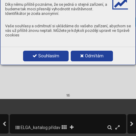



Díky němu příště poznáme, že se jedná o stejné zařízení, a
1,6 x 1000
5 kg
97161016
budeme tak moci přesněji vyhodnotit návštěvnost.
2,0 x 1000
5 kg
97161020
Identifikátor je zcela anonymní.
2,4 x 1000
5 kg
97161024
3,0 x 1000
5 kg
97161030
Vaše souhlasy a odmítnutí si ukládáme do vašeho zařízení, abychom se
vás už příště znovu neptali. Můžete je kdykoli později upravit ve Správě
cookies
Souhlasím
Odmítám
185
ELGA_katalog přídavných materiálů_2013
187