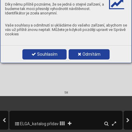
Díky němu příště poznáme, že se jedná o stejné zařízení, a
1,6 x 1000
5 kg
98011016
2,0 x 1000
5 kg
98011020
budeme tak moci přesněji vyhodnotit návštěvnost.
2,4 x 1000
5 kg
98011024
Identifikátor je zcela anonymní.
Vaše souhlasy a odmítnutí si ukládáme do vašeho zařízení, abychom se
vás už příště znovu neptali. Můžete je kdykoli později upravit ve Správě
cookies
Souhlasím
Odmítám
194
ELGA_katalog přídavných materiálů_2013
196