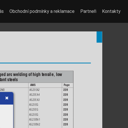
ás
Obchodní podmínky a reklamace
Partneři
Kontakty
d arc welding of high tensile, low 
ant steels
AW
S
Page
 S2MO
A5.23 EA2
228
S3Mo
A5.23 EA4
228
S4Mo
A5.23 EA3
228
SZ
A5.23 EG
228
S3Ni1M0
A5.23 EG
228
Z
A5.23 EG
228
S2Ni1
A5.23 ENi1
228
S2Ni2
A5.23 ENi2
228