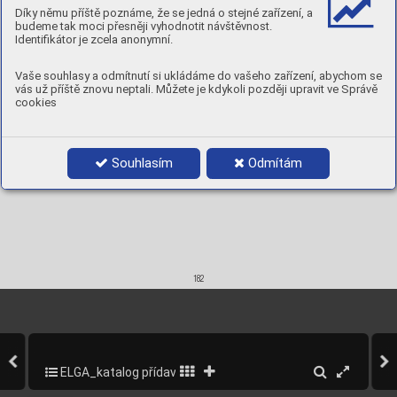
Díky němu příště poznáme, že se jedná o stejné zařízení, a
Pr
oduct data:



budeme tak moci přesněji vyhodnotit návštěvnost.
1,6 x 1000
5 kg
97101016
Identifikátor je zcela anonymní.
2,0 x 1000
5 kg
97101020
2,4 x 1000
5 kg
97101024
3,0 x 1000
5 kg
97101030
Vaše souhlasy a odmítnutí si ukládáme do vašeho zařízení, abychom se
vás už příště znovu neptali. Můžete je kdykoli později upravit ve Správě
cookies
Souhlasím
Odmítám
182
ELGA_katalog přídavných materiálů_2013
184