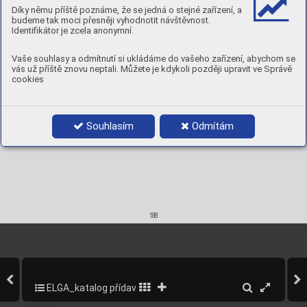



Díky němu příště poznáme, že se jedná o stejné zařízení, a
2,4 x 1000
5 kg
97251024
budeme tak moci přesněji vyhodnotit návštěvnost.
Identifikátor je zcela anonymní.
Vaše souhlasy a odmítnutí si ukládáme do vašeho zařízení, abychom se
vás už příště znovu neptali. Můžete je kdykoli později upravit ve Správě
cookies
Souhlasím
Odmítám
188
ELGA_katalog přídavných materiálů_2013
190