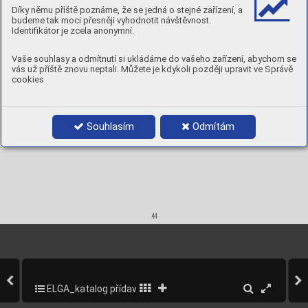
375-400 °
C, 
2h
DNV
Díky němu příště poznáme, že se jedná o stejné zařízení, a
LR
Chemic
al compo
sition
, wt.%
budeme tak moci přesněji vyhodnotit návštěvnost.







Identifikátor je zcela anonymní.







Product data








Vaše souhlasy a odmítnutí si ukládáme do vašeho zařízení, abychom se





vás už příště znovu neptali. Můžete je kdykoli později upravit ve Správě
2,5
350
71652500
60-110
22
0,71
71
0,8
cookies
3,2 tc
350
71653250
80-155
23
0,74
42
1,3
3,2
350
71653235
80-150
24
0,68
37
1,4
3,2
450
71653200
80-150
24
0,68
31
1,5
4,0
450
71654000
140-200
24
0,72
20
1,9
5,0
450
71655000
200-270
24
13
2,6
Souhlasím
Odmítám
44
ELGA_katalog přídavných materiálů_2013
46