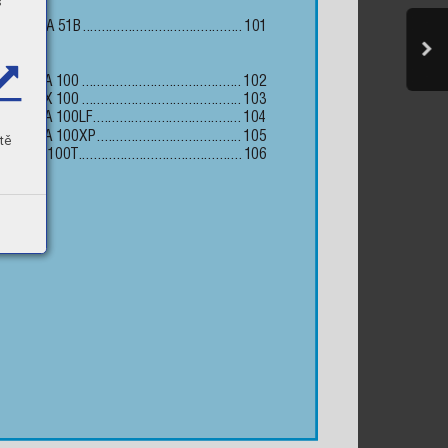
s
c
core DWA 51B
 ..........................................
101
l Core
core MXA 100
 ..........................................
102
core MXX 100
 ..........................................
103
core MXA 100LF
 .......................................
104
core MXA 100XP
 ......................................
105
tě
core MX 100T
 ...........................................
106