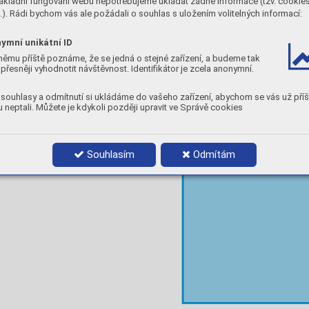
ákladní fungování webu nepotřebujeme ukládat žádné informace (tzv. cookie
Basi
). Rádi bychom vás ale požádali o souhlas s uložením volitelných informací:
 pro
perties
Elga
Ty
pi
cal
h, 
Rp0.2%:
320-360 MPa
ymní unikátní ID
Meta
ngth,
 Rm:
400-450 MPa
Elga
A5
8%
němu příště poznáme, že se jedná o stejné zařízení, a budeme tak
 welded:
180-200 HV
přesněji vyhodnotit návštěvnost. Identifikátor je zcela anonymní.
Elga
Elga
Elga
souhlasy a odmítnutí si ukládáme do vašeho zařízení, abychom se vás už příš
Elga
 neptali. Můžete je kdykoli později upravit ve Správě cookies
Souhlasím
Odmítám