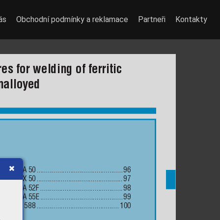
ás
Obchodní podmínky a reklamace
Partneři
Kontakty
es for welding of ferritic 
nalloyed
e
core DWA 50
 ..............................................
96
core DWX 50
 ..............................................
97
core DWA 52F
 ............................................
98
core DWA 55E
 ............................................
99
core DW 588
 ............................................
100