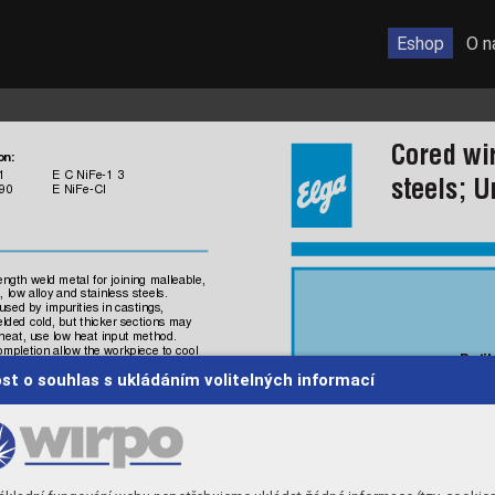
Eshop
O n
Cored wir
o
n:
1
 E C Ni
Fe
-1 3
steels; U
-90
 E NiF
e-CI
ength weld m
etal f
or joining 
malleabl
e,
, 
low alloy and s
tainless
 st
eels.
used by i
mpurit
ies i
n cas
tings,
elded c
old, but
 thic
ker s
ections
 may 
eheat
, us
e low heat input
 m
ethod. 
omplet
ion allow the workpiec
e to 
cool 
Rutil
st o souhlas s ukládáním volitelných informací
Elga
Elga
 bases,
 transm
is
sion hous
ings, 
gear 
Elga
Elga
compo
sition, wt.%
Elga

