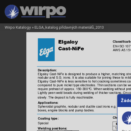
Wirpo Katalogy
»
ELGA_katalog přídavných materiálů_2013

Classificati
EN
-ISO 1
07

AW
S 
A5.15
Description:
Elgaloy Cast
-NiFe is
 designed 
to produce 
a higher, m
atc
hing st
r
nodular and S.
G. irons
. I
t is
 also 
suitable 
for joining 
these 
to m
ild
Elgaloy Cast
-NiFe is
 less
 sens
itive t
o hot c
racki
ng som
etim
es c
a
compared 
to pure ni
ckel 
type elec
trodes. 
Thin s
ections 
can be w
require preheat of
 approx. 150-300°
C. 
W
hen welding without pr
Lightly peen weld beads
 during welding of
 thic
ker sec
tions.
 On c
slowly. The depos
it i
s ful
ly m
achinable.
Žádo
A
ppl
ications:
Spheroidal graphit
e, nodular and 
ductil
e cas
t irons 
e.g, m
achi
ne
boxes, engine bloc
ks 
and pump 
bodies.
Chemic
al 
Coati
ng ty
pe:
Special


Weldi
ng positions:

