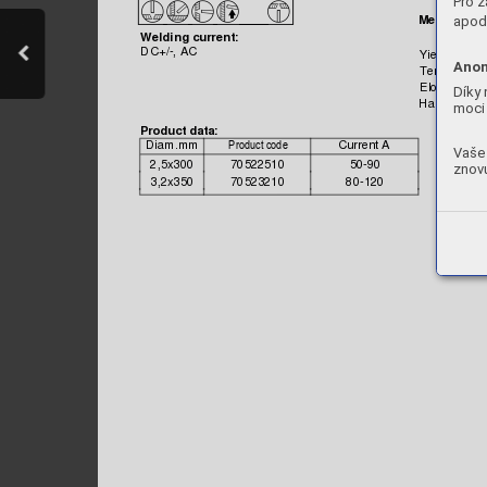
Pro z

apod.
Mechani
cal
Weldi
ng current:
DC+/-
, AC
Yield s
trengt
Anon
Tensile 
Stre
Elongation,
 
Díky 
Hardness as
moci 
Product data:
Di
am.
mm
Current A

Vaše 
2,5x300
70522510
50-90
znovu
3,2x350
70523210
80-120