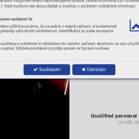
ákladní fungování webu nepotřebujeme ukládat žádné informace (tzv. cookie
). Rádi bychom vás ale požádali o souhlas s uložením volitelných informací:
Whether you need advice
right consumable for a s
ymní unikátní ID
rial or on-site training to 
němu příště poznáme, že se jedná o stejné zařízení, a budeme tak
methods, contact our tech
přesněji vyhodnotit návštěvnost. Identifikátor je zcela anonymní.
tise. Our welding enginee
knowledge of welding tec
broad practical experien
souhlasy a odmítnutí si ukládáme do vašeho zařízení, abychom se vás už příš
welder’
s everyday work. 
 neptali. Můžete je kdykoli později upravit ve Správě cookies
team is ready to assist y
sultancy
, training and pro
at your premises.
Proﬁtability T
racker is ou
Souhlasím
Odmítám
timize your welding pro
tracking key factors and
Qualiﬁed personal
 
on-site, 