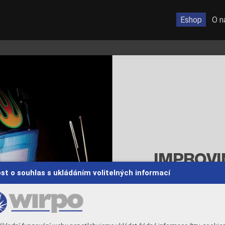
Eshop
O n
IMPROVI
st o souhlas s ukládáním volitelných informací
WELDIN
By developing pro
maximum uptime an
tively to improve y