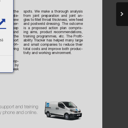
s
 to ﬁnd the 
spots. W
e make a thorough analysis 
peciﬁc mate
-
from joint pr
eparation and joint an
-
introduce new 
gles to ﬁllet throat thickness, wir
e feed 
nical exper
-
and postweld dressing. The outcome 
rs have deep 
is a proposed action plan compris
-
hnology and 
ing aims, product r
ecommendations, 
ce fr
om the 
training programmes, etc. The Pr
oﬁt
-
tě
The support 
ability T
racker has helped many large 
ou with con
-
and small companies to reduce their 
blem solving 
total costs and improve both pr
oduc
-
tivity and working environment.
r tool to op
-
ductivity by 
 ﬁnding weak 
support and training 
by phone and online.