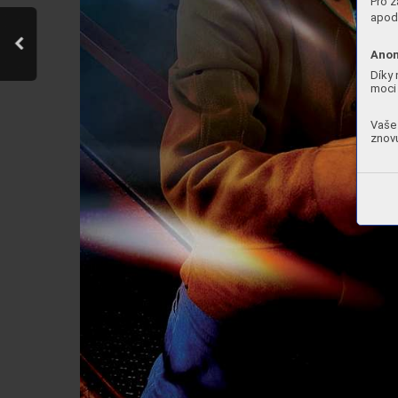
Pro z
apod.
Anon
Díky 
moci 
Vaše 
znovu