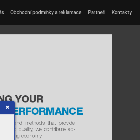
ás
Obchodní podmínky a reklamace
Partneři
Kontakty
NG YOUR
G PERFORMANCE
ducts and methods that provide 
d weld quality
, we contribute ac
-
our welding economy
.