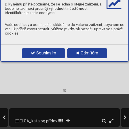
Ty
pi
cal
Díky němu příště poznáme, že se jedná o stejné zařízení, a
Yield s
trength, 
Rp0.2%:
440N/mm
2
budeme tak moci přesněji vyhodnotit návštěvnost.
Tensile 
Strength,
 Rm:
650N/mm
2
Elongation,
 A5
40%
Identifikátor je zcela anonymní.
Hardness as
 welded:
200 HV
Product data:
Di
am.
mm
Current A

Vaše souhlasy a odmítnutí si ukládáme do vašeho zařízení, abychom se
3,2x350
70413210
80-110
vás už příště znovu neptali. Můžete je kdykoli později upravit ve Správě
4,0x350
70414010
110-150
cookies
Souhlasím
Odmítám
92
ELGA_katalog přídavných materiálů_2013
94