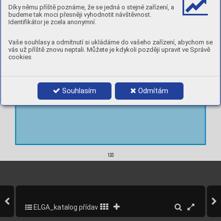
Elgamatic 183B2
 .............................................
144
Díky němu příště poznáme, že se jedná o stejné zařízení, a
Elgamatic 184CR
 .............................................
145
budeme tak moci přesněji vyhodnotit návštěvnost.
Identifikátor je zcela anonymní.
Hardsurfacing
Elgaloy Hard M60
 ............................................
146
Vaše souhlasy a odmítnutí si ukládáme do vašeho zařízení, abychom se
vás už příště znovu neptali. Můžete je kdykoli později upravit ve Správě
cookies
Souhlasím
Odmítám
133
133
ELGA_katalog přídavných materiálů_2013
135