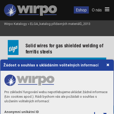
Eshop
O nás
Wirpo Katalogy
»
ELGA_katalog přídavných materiálů_2013
Solid wires for gas shielded welding of 
ferritic steels
Žádost o souhlas s ukládáním volitelných informací
Elgamatic 100
 .................................................
134
Elgamatic 103
 .................................................
135
Elgamatic 135
 .................................................
136
Elgamatic 138
 .................................................
137
Pro základní fungování webu nepotřebujeme ukládat žádné informace
Elgamatic 140
 .................................................
138
(tzv. cookies apod.). Rádi bychom vás ale požádali o souhlas s
Elgamatic 147
 .................................................
139
Elgamatic 148K
 ...............................................
140
uložením volitelných informací:
Elgamatic 162
 .................................................
141
Elgamatic 181CR
 .............................................
142
Elgamatic 183CR
 .............................................
143
Anonymní unikátní ID