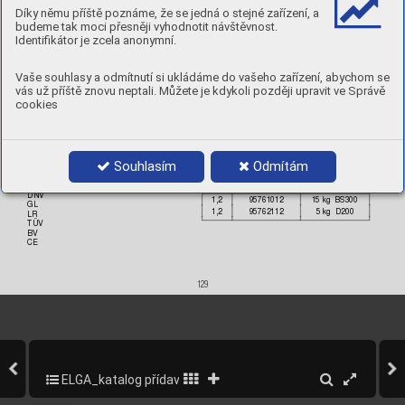
C1, 100% 
CO2, 22-25 l/
min
Díky němu příště poznáme, že se jedná o stejné zařízení, a
Stick-out:
15-25 mm
budeme tak moci přesněji vyhodnotit návštěvnost.
Identifikátor je zcela anonymní.
Chemic
al compo
sition, wt.%
hour:
Deposition rate per 














Vaše souhlasy a odmítnutí si ukládáme do vašeho zařízení, abychom se
Mechani
cal pro
perties
vás už příště znovu neptali. Můžete je kdykoli později upravit ve Správě
Ty
pi
cal
cookies
Yield s
trength, 
Rp0.2%:
610 MPa
Tensile 
Strength,
 Rm:
800 MPa
Elongation,
 A5
32%
Impac
t energy, 
CV:
–20°
C 
40 J
•
Souhlasím
Odmítám
Ferrite
 conten
t:
FN 40
Pr
oduct data:
A
pprovals:



DNV
1,2
95761012
15 kg  BS300
GL
1,2
95762112
5 kg  D200
LR
TÜV
BV
CE
129
ELGA_katalog přídavných materiálů_2013
131