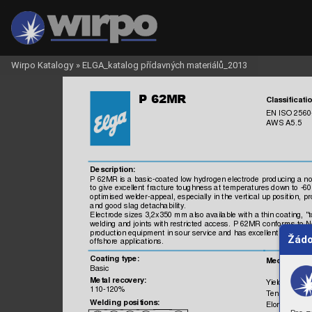
Wirpo Katalogy
»
ELGA_katalog přídavných materiálů_2013

Classificatio
EN IS
O 2560
AW
S 
A5.5
Description:
P 62MR is 
a basic
-coated 
low hydrogen electrode 
producing a n
to give excellent
 frac
ture toughnes
s at 
tem
perature
s dow
n to -
60
optim
ised welder-appeal, 
especiall
y in the 
vertical 
up posit
ion, p
and good sl
ag detachabi
lity. 
Elect
rode sizes 
3,2x350 mm
 als
o available with 
a thin c
oating, 
"t
welding and joints
 with rest
ricted 
acces
s. 
P 62MR conform
s 
to 
production equi
pment 
in s
our service 
and has excellent
 CTOD va
Žádo
offshore 
applicat
ions.
Coating ty
pe:
Mechani
cal 
Basic
Metal 
recovery
:
Yield s
trength
110-120%
Tensile 
Stren
Weldi
ng positions:
Elongation,
 