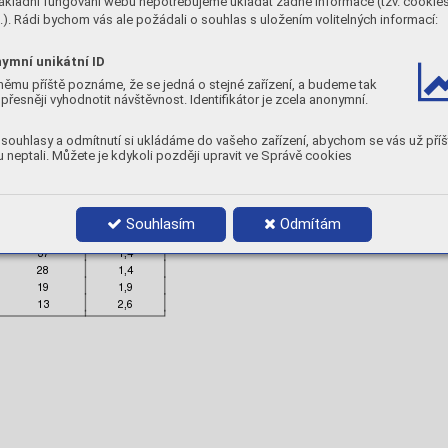
ákladní fungování webu nepotřebujeme ukládat žádné informace (tzv. cookie
y, 
CV:
-60 °
C 
60 J
•  
Redry
ing temp
erature:
). Rádi bychom vás ale požádali o souhlas s uložením volitelných informací:
ntent /
 100 g 
weld
 metal
375-400 °
C, 
2h
Product data
ymní unikátní ID






němu příště poznáme, že se jedná o stejné zařízení, a budeme tak
2,5
350
71642500
60-11
přesněji vyhodnotit návštěvnost. Identifikátor je zcela anonymní.
3,2
350
71643200
80-15
4,0
350
71644000
140-20
souhlasy a odmítnutí si ukládáme do vašeho zařízení, abychom se vás už příš
 neptali. Můžete je kdykoli později upravit ve Správě cookies




Souhlasím
Odmítám
71
0,8
42
1,3
37
1,4
28
1,4
19
1,9
13
2,6