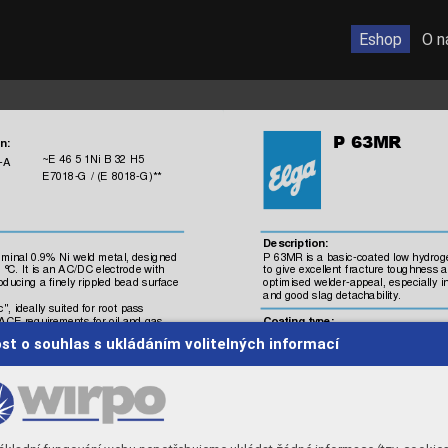
Eshop
O n

n:
 ~E 46 5
 1Ni B 3
2 H5
-A
 E7018-G 
/ (E 
8018-G)**
Description:
om
inal 
0.9% Ni 
weld met
al, des
igned 
P 63MR is 
a basic
-coated 
low hydrog
 °
C. It is a
n AC/D
C ele
ctrode
 with
to give excellent
 frac
ture toughnes
s a
roduci
ng a fi
nely rippled bead 
surface 
optim
ised welder-appeal, 
especiall
y i
and good sl
ag detachabi
lity. 
c
", ideal
ly suit
ed for root
 pass
Coating ty
pe:
NACE 
requirement
s f
or oil and 
gas 
Basic
lues,
 m
aking i
t highly 
suitable 
for 
st o souhlas s ukládáním volitelných informací
Metal 
recovery
:
110-120%
pro
perties
Weldi
ng positions:
Ty
pi
cal

, 
Re:
530 MPa
gth,
 Rm:
610 MPa
Weldi
ng current:
A5
25%
DC +/-
,  AC  OC
V 
 70 V,  Fo
r roo
t p
≥