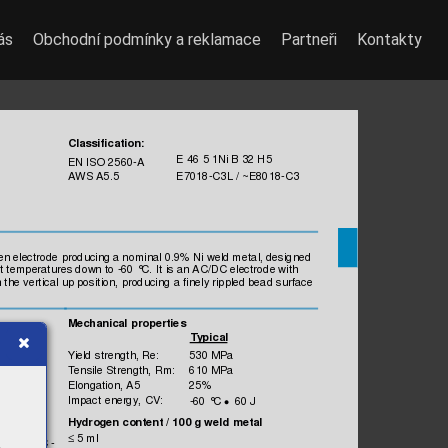
ás
Obchodní podmínky a reklamace
Partneři
Kontakty
Classificatio
n:
 E 46 5
 1
Ni B 32
 H5
EN IS
O 2560-A
AW
S 
A5.5
 E7018-C3L /
 ~E8018-C3
en electrode 
producing a nom
inal 
0.9% Ni 
weld met
al, des
igned 
t 
tem
perature
s dow
n to -
60 °
C. It is a
n AC/D
C ele
ctrode
 with
n the 
vertical 
up posit
ion, produci
ng a fi
nely rippled bead 
surface 
Mechani
cal pro
perties
Ty
pi
cal
Yield s
trength, 
Re:
530 MPa
Tensile 
Strength,
 Rm:
610 MPa
Elongation,
 A5
25%
Impac
t energy, 
CV:
-60 °
C 
60 J
•  
Hy
drogen content /
 100 g 
weld
 metal
 5 ml
≤
asses: D
C -