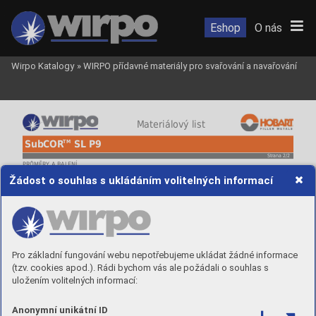
Eshop
O nás
Wirpo Katalogy
»
WIRPO přídavné materiály pro svařování a navařování
 Materiálový list
TM
SubCOR
 SL P9
Strana 2/2
PRŮMĚRY A BALENÍ
Objednací číslo
Průměr
Balení
Žádost o souhlas s ukládáním volitelných informací
SCP9UP24
2,4 mm
25 kg / K415
SCP9UP40
4,0 mm
25 kg / K415
Pro základní fungování webu nepotřebujeme ukládat žádné informace
(tzv. cookies apod.). Rádi bychom vás ale požádali o souhlas s
uložením volitelných informací:
Anonymní unikátní ID