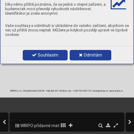
Díky němu příště poznáme, že se jedná o stejné zařízení, a
budeme tak moci přesněji vyhodnotit návštěvnost.
Identifikátor je zcela anonymní.
Vaše souhlasy a odmítnutí si ukládáme do vašeho zařízení, abychom se
vás už příště znovu neptali. Můžete je kdykoli později upravit ve Správě
cookies
Souhlasím
Odmítám
WIRPO s.r.o., Škrobárenská 518/16 - Hala B8, 617 00 Brno, tel.: +420 543 250 727, wirpo@wirpo.cz, www.wirpo.cz
WIRPO přídavné materiály pro svařování a navařování
100