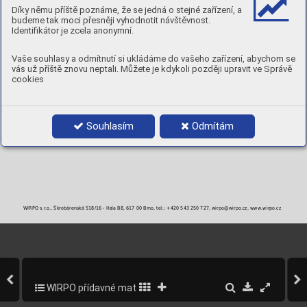
MECHANICKÉ A PRACOVNÍ VLASTNOSTI PÁJKY (TYPICKÉ VLASTNOSTI)
Díky němu příště poznáme, že se jedná o stejné zařízení, a
Pracovní teplota
Pevnost pájky
Solidus
Likvidus
Interval
budeme tak moci přesněji vyhodnotit návštěvnost.
2
°C
°C
°C
°C
N/mm
Identifikátor je zcela anonymní.
650
350
620
650
30
Tvrdost 130HB
Vaše souhlasy a odmítnutí si ukládáme do vašeho zařízení, abychom se
BALENÍ
vás už příště znovu neptali. Můžete je kdykoli později upravit ve Správě
cookies
Objednací číslo
Průměr
Balení
1,5 x 500 mm
1 kg
2,0 x 500 mm
1 kg
Souhlasím
Odmítám
WIRPO s.r.o., Škrobárenská 518/16 - Hala B8, 617 00 Brno, tel.: +420 543 250 727, wirpo@wirpo.cz, www.wirpo.cz
WIRPO přídavné materiály pro svařování a navařování
319