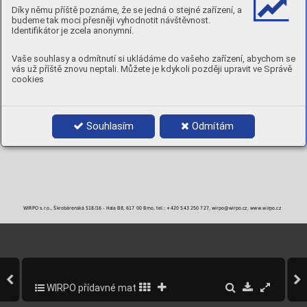
MECHANICKÉ A PRACOVNÍ VLASTNOSTI PÁJKY (TYPICKÉ VLASTNOSTI)
Díky němu příště poznáme, že se jedná o stejné zařízení, a
Pracovní teplota
Pevnost pájky
Solidus
Likvidus
Interval
budeme tak moci přesněji vyhodnotit návštěvnost.
2
°C
°C
°C
°C
N/mm
Identifikátor je zcela anonymní.
740
360
650
750
100
Tvrdost 135HB
Vaše souhlasy a odmítnutí si ukládáme do vašeho zařízení, abychom se
BALENÍ
vás už příště znovu neptali. Můžete je kdykoli později upravit ve Správě
cookies
Objednací číslo
Průměr
Balení
1,5 x 500 mm
1 kg
2,0 x 500 mm
1 kg
Souhlasím
Odmítám
WIRPO s.r.o., Škrobárenská 518/16 - Hala B8, 617 00 Brno, tel.: +420 543 250 727, wirpo@wirpo.cz, www.wirpo.cz
WIRPO přídavné materiály pro svařování a navařování
304