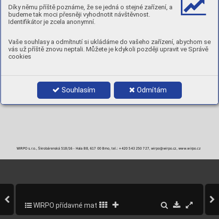
Díky němu příště poznáme, že se jedná o stejné zařízení, a
TVRDOST:
58-60 [ HRc ] ve druhé vrstvě
budeme tak moci přesněji vyhodnotit návštěvnost.
POLARITA:
DC+
Identifikátor je zcela anonymní.
POLOHY:
Vaše souhlasy a odmítnutí si ukládáme do vašeho zařízení, abychom se
vás už příště znovu neptali. Můžete je kdykoli později upravit ve Správě
PRŮMĚRY A BALENÍ
cookies
Objednací číslo
Průměr
Balení
N60WE25-3
2,5 mm
5 kg krabička
N60WE32-3
3,2 mm
5 kg krabička
N60WE40-3
4,0 mm
5 kg krabička
N60WE50-3
5,0 mm
6 kg krabička
Souhlasím
Odmítám
WIRPO s.r.o., Škrobárenská 518/16 - Hala B8, 617 00 Brno, tel.: +420 543 250 727, wirpo@wirpo.cz, www.wirpo.cz
WIRPO přídavné materiály pro svařování a navařování
334