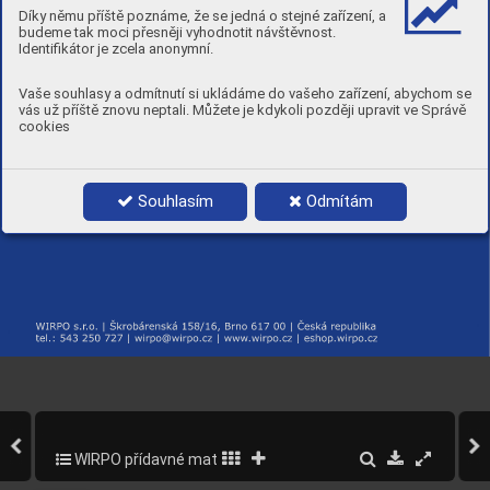
Díky němu příště poznáme, že se jedná o stejné zařízení, a
budeme tak moci přesněji vyhodnotit návštěvnost.
Identifikátor je zcela anonymní.
Vaše souhlasy a odmítnutí si ukládáme do vašeho zařízení, abychom se
vás už příště znovu neptali. Můžete je kdykoli později upravit ve Správě
cookies
Souhlasím
Odmítám
WIRPO přídavné materiály pro svařování a navařování
247