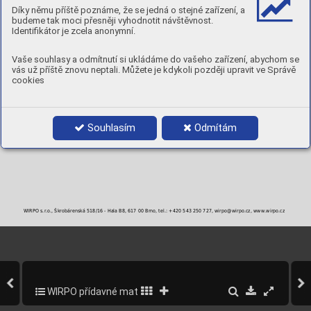
MECHANICKÉ VLASTNOSTI
Díky němu příště poznáme, že se jedná o stejné zařízení, a
budeme tak moci přesněji vyhodnotit návštěvnost.
TVRDOST:
64-66 [ HRC ]
Identifikátor je zcela anonymní.
POLARITA:
DC+
POLOHY:
Vaše souhlasy a odmítnutí si ukládáme do vašeho zařízení, abychom se
vás už příště znovu neptali. Můžete je kdykoli později upravit ve Správě
PRŮMĚRY A BALENÍ
cookies
Objednací číslo
Průměr
Balení
WSCF16-3
1,6 mm
15 kg / BS300
WSCF20-3
2,0 mm
15 kg / BS300
WSCF24-3
2,4 mm
15 kg / BS300
Souhlasím
Odmítám
WSCF28-3
2,8 mm
15 kg / BS300
WSCF32-3
3,2 mm
15 kg / BS300
WIRPO s.r.o., Škrobárenská 518/16 - Hala B8, 617 00 Brno, tel.: +420 543 250 727, wirpo@wirpo.cz, www.wirpo.cz
WIRPO přídavné materiály pro svařování a navařování
286