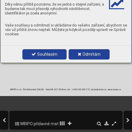
MECHANICKÉ A PRACOVNÍ VLASTNOSTI PÁJKY (TYPICKÉ VLASTNOSTI)
Díky němu příště poznáme, že se jedná o stejné zařízení, a
Pracovní teplota
Pevnost pájky
Solidus
Likvidus
Interval
2
°C
°C
°C
°C
N/mm
budeme tak moci přesněji vyhodnotit návštěvnost.
750
380
680
765
85
Identifikátor je zcela anonymní.
Tvrdost 135HB
Vaše souhlasy a odmítnutí si ukládáme do vašeho zařízení, abychom se
BALENÍ
vás už příště znovu neptali. Můžete je kdykoli později upravit ve Správě
Objednací číslo
Průměr
Balení
cookies
1,5 x 500 mm
1 kg
2,0 x 500 mm
1 kg
Souhlasím
Odmítám
WIRPO s.r.o., Škrobárenská 518/16 - Hala B8, 617 00 Brno, tel.: +420 543 250 727, wirpo@wirpo.cz, www.wirpo.cz
WIRPO přídavné materiály pro svařování a navařování
303