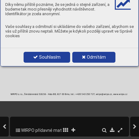
Díky němu příště poznáme, že se jedná o stejné zařízení, a
MECHANICKÉ A PRACOVNÍ VLASTNOSTI PÁJKY (TYPICKÉ VLASTNOSTI)
budeme tak moci přesněji vyhodnotit návštěvnost.
Pracovní teplota
Pevnost pájky
Solidus
Likvidus
Interval
Identifikátor je zcela anonymní.
2
°C
°C
°C
°C
N/mm
860
360
830
880
50
Tvrdost 129 HB
Vaše souhlasy a odmítnutí si ukládáme do vašeho zařízení, abychom se
vás už příště znovu neptali. Můžete je kdykoli později upravit ve Správě
cookies
BALENÍ
Objednací číslo
Průměr
Balení
1,5 x 500 mm
1 kg
2,0 x 500 mm
1 kg
Souhlasím
Odmítám
WIRPO s.r.o., Škrobárenská 518/16 - Hala B8, 617 00 Brno, tel.: +420 543 250 727, wirpo@wirpo.cz, www.wirpo.cz
WIRPO přídavné materiály pro svařování a navařování
292