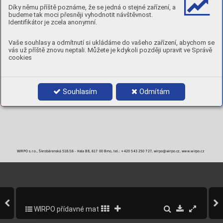
TVRDOST:
40-43 [ HRC ] ve 2. vrstvě, 35 [ HRC ] při 300°C, 28 [ HRC ] při 600°C
Díky němu příště poznáme, že se jedná o stejné zařízení, a
POLARITA:
DC+
budeme tak moci přesněji vyhodnotit návštěvnost.
POLOHY:
Identifikátor je zcela anonymní.
PRŮMĚRY A BALENÍ
Vaše souhlasy a odmítnutí si ukládáme do vašeho zařízení, abychom se
Objednací číslo
Průměr
Balení
vás už příště znovu neptali. Můžete je kdykoli později upravit ve Správě
St6E25-3
2,5 mm
4 kg krabička
cookies
St6E32-3
3,2 mm
4 kg krabička
St6E40-3
4,0 mm
5 kg krabička
St6E50-3
5,0 mm
5 kg krabička
Souhlasím
Odmítám
WIRPO s.r.o., Škrobárenská 518/16 - Hala B8, 617 00 Brno, tel.: +420 543 250 727, wirpo@wirpo.cz, www.wirpo.cz
WIRPO přídavné materiály pro svařování a navařování
268