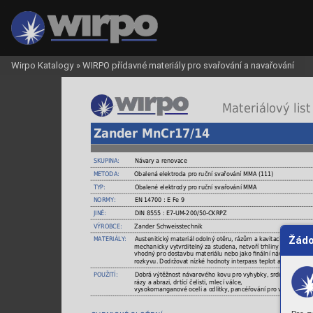
Wirpo Katalogy
»
WIRPO přídavné materiály pro svařování a navařování
 Materiálový list
Zander MnCr17/14
SKUPINA:
Návary a renovace
METODA:
Obalená elektroda pro ruční svařování MMA (111)
TYP:
Obalené elektrody pro ruční svařování MMA
NORMY:
EN 14700 : E Fe 9
JINÉ:
DIN 8555 : E7-UM-200/50-CKRPZ
VÝROBCE:
Zander Schweisstechnik
Žádo
MATERIÁLY:
Austenitický materiál odolný otěru, rázům a kavitaci, vysoc
mechanicky vytvrditelný za studena, netvoří trhliny ani při so
vhodný pro dostavbu materiálu nebo jako ﬁnální návarová vrs
rozkyvu. Dodržovat nízké hodnoty interpass teplot a vneseného
POUŽITÍ:
Dobrá výtěžnost návarového kovu pro vyhybky, srdcovky, pojez
rázy a abrazi, drtící čelisti, mlecí válce,
vysokomanganové oceli a odlitky, pancéřování pro vyšší teploty