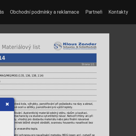
ás
Obchodní podmínky a reklamace
Partneři
Kontakty
 Materiálový list
14
Strana 1/1
 MAG/MIG/MOG (135, 136, 138, 114)
G
ovky, pojezdová kola, výhybky, pancéřování při požadavku na rázy a abrazi,
ysokomanganové oceli a odlitky, pancéřování pro vyšší teploty.
t pro navařování. Austenitický materiál odolný otěru, rázům a kavitaci,
rómem, mechanicky za studena vytvrditelný návar. Netvoří trhliny ani při
lakem a rázy, vhodný pro dostavbu materiálu nebo jako ﬁnální návarová
í řezných podmínek běžně strojně obrábět, svarovou housenku navařovat bez
rpass teplot a vneseného tepla.
ový drát s vlastní ochranou pro navařování metodou MOG (open arc), netvoří se