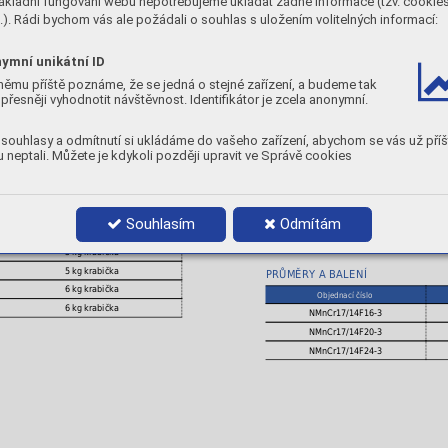
ákladní fungování webu nepotřebujeme ukládat žádné informace (tzv. cookie
struska.
). Rádi bychom vás ale požádali o souhlas s uložením volitelných informací:
Cr
Fe
14
rest
CHEMICKÉ SLOŽENÍ
ymní unikátní ID
C
Mn
němu příště poznáme, že se jedná o stejné zařízení, a budeme tak
0,6
17
přesněji vyhodnotit návštěvnost. Identifikátor je zcela anonymní.
ní
MECHANICKÉ VLASTNOSTI
souhlasy a odmítnutí si ukládáme do vašeho zařízení, abychom se vás už příš
 neptali. Můžete je kdykoli později upravit ve Správě cookies
TVRDOST:
po navaření 220 [HB], po me
POLARITA:
DC+
PLYN:
M21
POLOHY:
Souhlasím
Odmítám
Balení
5 kg krabička
5 kg krabička
PRŮMĚRY A BALENÍ
6 kg krabička
Objednací číslo
6 kg krabička
NMnCr17/14F16-3
NMnCr17/14F20-3
NMnCr17/14F24-3