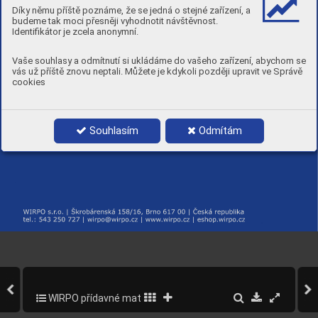
Díky němu příště poznáme, že se jedná o stejné zařízení, a
budeme tak moci přesněji vyhodnotit návštěvnost.
Identifikátor je zcela anonymní.
Vaše souhlasy a odmítnutí si ukládáme do vašeho zařízení, abychom se
vás už příště znovu neptali. Můžete je kdykoli později upravit ve Správě
cookies
Souhlasím
Odmítám
WIRPO přídavné materiály pro svařování a navařování
288