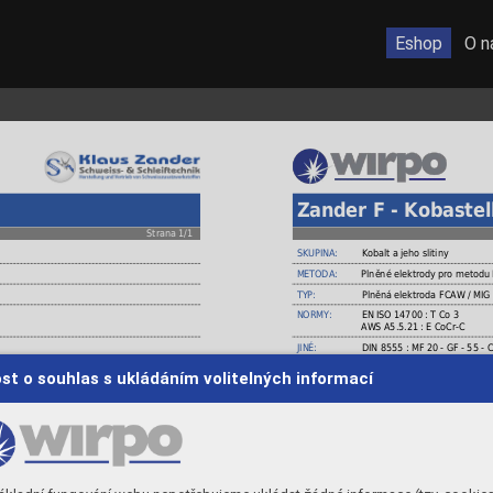
Eshop
O n
Zander F - Kobastel
Strana 1/1
SKUPINA:
Kobalt a jeho slitiny
METODA:
Plněné elektrody pro metodu
TYP:
Plněná elektroda FCAW / MIG
NORMY:
EN ISO 14700 : T Co 3
AWS A5.5.21 : E CoCr-C
JINÉ:
DIN 8555 : MF 20 - GF - 55 - 
m teplotám, při tzv. červeném žáru si
VÝROBCE:
Zander Schweisstechnik
st o souhlas s ukládáním volitelných informací
vodní strukturu, která se nemění ani při
MATERIÁLY:
Excelentní odolnost vůči abra
ání broušením.
zachovává vysokou tvrdost a p
lovacích motorů, mlýny, drapáky, podávací
následném ochlazení, návar s
POUŽITÍ:
Trubičkový drát na kobaltové
ventily a sedle spalovacích 
CHEMICKÉ SLOŽENÍ
W
Fe