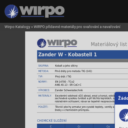
Wirpo Katalogy
»
WIRPO přídavné materiály pro svařování a navařování
 Materiálový list
Zander W - Kobastell 1
SKUPINA:
Kobalt a jeho slitiny
METODA:
Plné dráty pro metodu TIG (141)
TYP:
Plný drát / TIG
NORMY:
EN 14700 : TCo2
AWS A5.13 : ER CoCr-C
VÝROBCE:
Zander Schweisstechnik
MATERIÁLY:
Excelentní odolnost vůči abrazi, erozi a korozi, odolává vysoký
Žádo
zachovává vysokou tvrdost a při těchto teplotách, zachovává pů
následném ochlazení, návar se tepelně nezpracovává, opracov
POUŽITÍ:
Těsnící plochy armatur pro vysoké teploty, ventily a sedle spa
šneky v chemickém průmyslu.
CHEMICKÉ SLOŽENÍ
C
Cr
Co