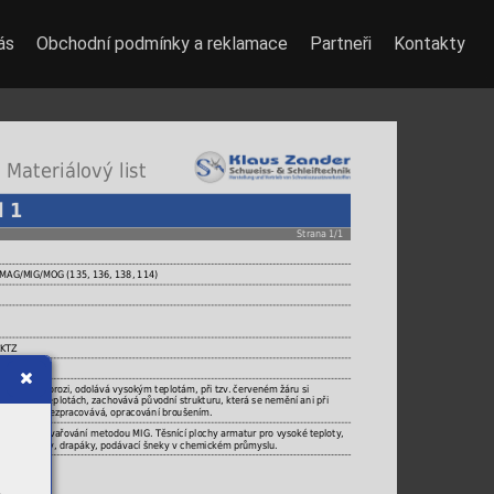
ás
Obchodní podmínky a reklamace
Partneři
Kontakty
 Materiálový list
l 1
Strana 1/1
 MAG/MIG/MOG (135, 136, 138, 114)
CKTZ
zi, erozi a korozi, odolává vysokým teplotám, při tzv. červeném žáru si
ři těchto teplotách, zachovává původní strukturu, která se nemění ani při
e tepelně nezpracovává, opracování broušením.
 bázi pro navařování metodou MIG. Těsnící plochy armatur pro vysoké teploty,
motorů, mlýny, drapáky, podávací šneky v chemickém průmyslu.