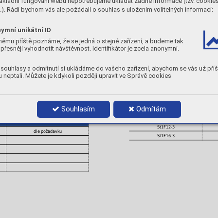
ákladní fungování webu nepotřebujeme ukládat žádné informace (tzv. cookie
12,5
3
C
Cr
). Rádi bychom vás ale požádali o souhlas s uložením volitelných informací:
2,5
30
ymní unikátní ID
MECHANICKÉ VLASTNOSTI
němu příště poznáme, že se jedná o stejné zařízení, a budeme tak
přesněji vyhodnotit návštěvnost. Identifikátor je zcela anonymní.
TVRDOST:
50 – 54 [ HRc ] ve druhé vrstv
] při 800°C
POLARITA:
DC+
souhlasy a odmítnutí si ukládáme do vašeho zařízení, abychom se vás už příš
PLYN:
I1
 neptali. Můžete je kdykoli později upravit ve Správě cookies
POLOHY:
PRŮMĚRY A BALENÍ
Souhlasím
Odmítám
Objednací číslo
Balení
St1F12-3
dle požadavku
St1F16-3